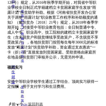
合
120号）规定，从2016年秋季学期开始，对我省中等职
作
业学校全日制正式学籍建档立卡贫困家庭学生发放“雨
规
露计划”扶贫助学补助。根据《河南省扶贫开发办公室
章
关于调整“雨露计划”职业教育工作程序和补助额度的通
制
知》（豫扶贫办〔2018〕21号）规定，从2018年春季学
度
期开始，对接受中等职业教育包括：全日制普通中专、
产
成人中专、职业高中、技工院校的建档立卡贫困家庭学
教
生（含未脱贫户和脱贫继续享受政策户，不含脱贫不享
融
受政策户），各地扶贫部门按照每生每年3000元的标准
合
发放“雨露计划”扶贫助学补助，资金通过支农惠农“一
实
训
卡（折）通”直接发放到贫困家庭。受助资格由家庭所
环
在地县级扶贫部门审核并公示，无需另外申请。
境
招
顶岗实习
生
就
安排中等职业学校学生通过工学结合、顶岗实习获得一
业
定报酬，用于支付学习和生活费用。
资
助
政
策
ꄴ
前一个：
返回列表
2026