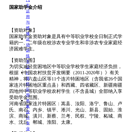
车
国家助学金介绍
运
用
与
维
【资助对象】
修
国家助学金资助对象是具有中等职业学校全日制正式学
运
籍的一、二年级在校涉农专业学生和非涉农专业家庭经
动
济困难学生。
训
练
【资助范围】
专
为切实减轻贫困地区中等职业学校学生家庭经济负担，
业
根据《中国农村扶贫开发纲要（2011-2020年）》有关
计
算
精神，将六盘山区等11个连片特困地区（含我省26个国
机
家连片特困地区重点县）和西藏、四省藏区、新疆南疆
应
四地州中等职业学校农村学生（不含县城）全部纳入享
用
受助学金范围。
形
河南省国家连片特困区：嵩县、汝阳、洛宁、鲁山、卢
象
氏、南召、内乡、镇平、淅川、光山、新县、固始、淮
设
滨、商城、潢川、新蔡、兰考、民权、宁陵、柘城、商
计
水、沈丘、郸城、淮阳、太康。
专
业