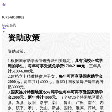
뀰
0371-68538882
郑州平原邮电中等专业学
招生热线
끀
校
ꁲ
资助政策
首
页
资助政策:
学
校
1.根据国家助学金管理办法相关规定，
具有我校正式学
概
籍的学生，每年可享受减免学费1700-2100元，
三年共
况
计5100-6300元。
学
2.建档立卡精准扶贫户子女
，每年可再享受国家助学金
校
2000元，
两年共计4000元，雨露计划政策每户每年再补
简
贴3000元。
介
3.
国家连片特困地区农村籍学生每年可再享受国家助学
党
金2000元，
两年共计4000元。
（全省26个特困地区重点
团
县。嵩县、汝阳、洛宁、栾川、鲁山、卢氏、南召、内
机
乡、镇平、淅川、光山、新县、固始、淮滨、商城、潢
构