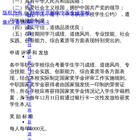
（一）具有中华人民共和国国籍；
防
（二）热爱社会主义祖国，拥护中国共产党的领导；
专
版权所有 © 
郑州平原邮电中等专业学校
（三）遵纪守法，遵守《中等职业学校学生公约》，遵
业)
守学校规章制度；
建
豫ICP备18004779号-1
筑
（四）诚实守信，道德品质优良；
装
（五）在校期间学习成绩、道德风尚、专业技能、社会
饰
实践、创新能力、综合素质等方面表现特别突出的。
技
术
申请 评审 和 发放
计
算
各中等职业学校综合考量学生学习成绩、道德风尚、专
机
业技能、社会实践、创新能力、综合素质等各方面表
平
现，结合本校实际制定国家奖学金评审工作实施细则。
面
中职国家奖学金获得者由国家颁发统一印制的荣誉证
设
书，所在学校应将获得国家奖学金情况记入学生学籍档
计
案，并于每年12月31日前通过银行卡一次性发放给获奖
电
学生本人。
子
商
务
奖 励 标 准
新
能
每人每年6000元。
源
汽