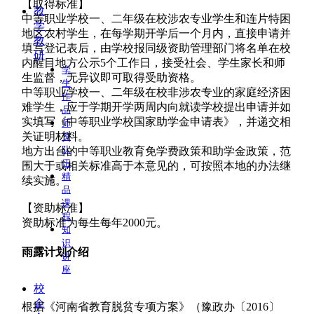
【取得标准】
教
中等职业学校一、二年级在校涉农专业学生和连片特困
学
地区农村学生，在每学期开学后一个月内，直接申请并
教
填写登记表后，由学校报同级资助管理部门将名单在校
研
内醒目地方公示5个工作日，接受社会、学生家长和师
学
生监督，无异议即可取得受助资格。
生
中等职业学校一、二年级在校非涉农专业的家庭经济困
作
难学生，应于学期开学两周内向就读学校提出申请并如
品
实填写《中等职业学校国家助学金申请表》，并递交相
师
关证明材料。
资
队
地方出台的中等职业教育免学费政策和助学金政策，范
伍
围大于或相关标准高于本意见的，可按照本地的办法继
精
续实施。
品
课
【资助标准】
程
资助标准为每生每年2000元。
知
识
雨露计划介绍
讲
座
校
企
根据《河南省教育脱贫专项方案》（豫政办〔2016〕