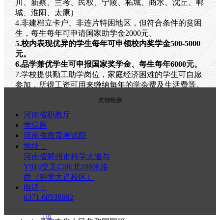
川、新蔡、兰考、民权、宁陵、柘城、商水、沈丘、郸
办
城、淮阳、太康）
学
特
4.非建档立卡户、非连片特困地区，但符合条件的贫困
色
生，每生每年可申请国家助学金2000元。
校
5.校内表现优异的学生每年可申领校内奖学金500-5000
园
元。
环
6.品学兼优学生可申报国家奖学金、每生每年6000元
。
境
7.学校提供勤工助学岗位，家庭经济困难的学生可自愿
专
参加，所得工资可用来缴纳每年的学杂费及生活费等。
业
友情链接
介
国家奖学金介绍
绍
河南省职教厅
机
学信网
电
河南省教育考试院
技
地址：
术
中职国家奖学金由中央财政出资设立，用于奖励具有中
河南省郑州市科学大道与
应
等职业学校全日制正式学籍在校生中特别优秀的学生，
Y014交叉口向北200米路
用
激励学生勤奋学习、努力进取，德、智、体、美、劳全
西（科学大道校区）
应
面发展。
电话：
急
0371-68538882
救
基 本 申 请 条 件
援
(消